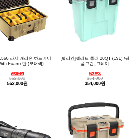
1560 라지 캐리온 하드케이
[펠리칸]엘리트 쿨러 20QT (19L) /씨
With Foam) 탄 (모래색)
폼그린_그레이
552,000
354,000
552,000원
354,000원