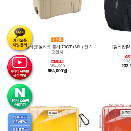
[펠리칸]엘리트 쿨러 70QT (66L) 탄 /
[펠리칸]M
오렌지
233
233,
654,000
654,000원