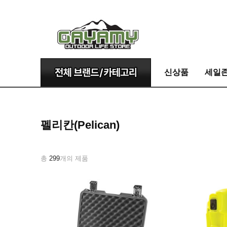
신상품
세일
펠리칸(Pelican)
총
299
개의 제품