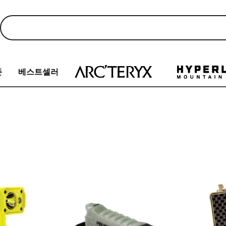
존
베스트셀러