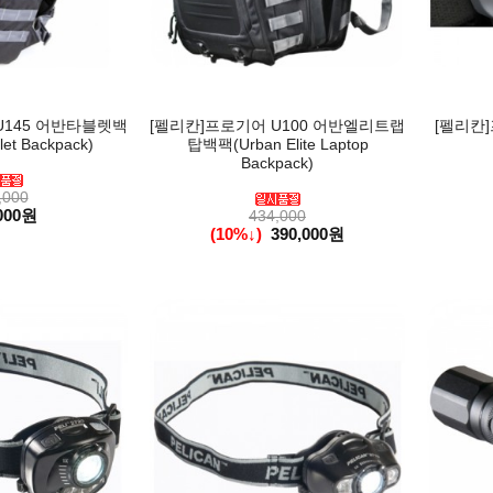
U145 어반타블렛백
[펠리칸]프로기어 U100 어반엘리트랩
[펠리칸]
et Backpack)
탑백팩(Urban Elite Laptop
Backpack)
,000
000원
434,000
(10%↓)
390,000원