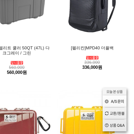
엘리트 쿨러 50QT (47L) 다
[펠리칸]MPD40 더플백
크그레이 / 그린
336,000
336,000원
560,000
560,000원