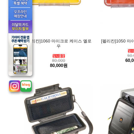
[펠리칸]1060 마이크로 케이스 옐로
[펠리칸]1050 
우
60,
60,
80,000
80,000원