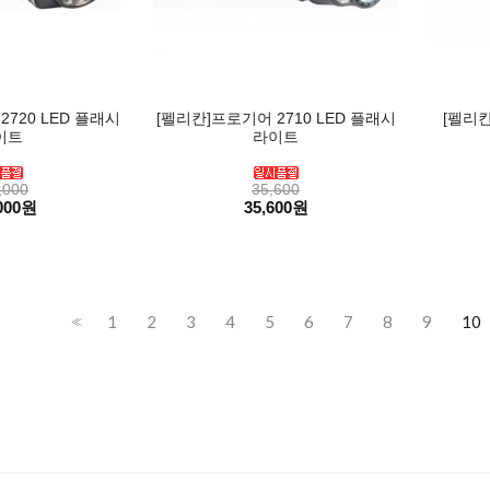
720 LED 플래시
[펠리칸]프로기어 2710 LED 플래시
[펠리칸
이트
라이트
,000
35,600
000원
35,600원
1
2
3
4
5
6
7
8
9
10
<<