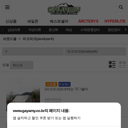
신상품
세일존
베스트셀러
ARCTERYX
HYPERLITE
남성의류
여성의류
등산화
배낭
스틱/운행장비
등반장비
브랜드몰
피크파크(peakpark)
정렬
[피크파크]파르테논 TC /쉘터
980,000원
980,000원
www.gayamy.co.kr의 페이지 내용:
앱 설치하고 할인 쿠폰 받기 또는 앱 실행하기