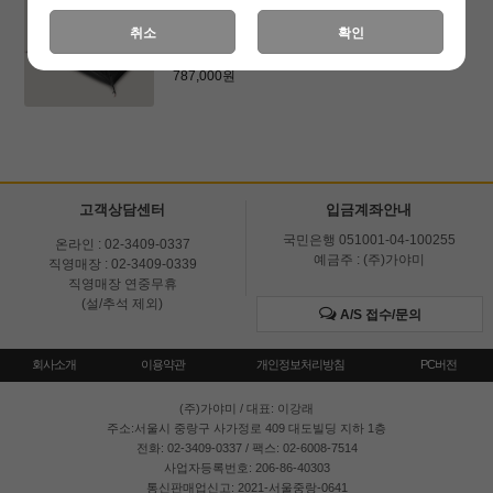
[피크파크]무정블랙 카본에디션 풀셋 (베스
취소
확인
티블 포함)
944,400원
787,000원
고객상담센터
입금계좌안내
국민은행 051001-04-100255
온라인 : 02-3409-0337
예금주 : (주)가야미
직영매장 : 02-3409-0339
직영매장 연중무휴
(설/추석 제외)
A/S 접수/문의
회사소개
이용약관
개인정보처리방침
PC버전
(주)가야미
/ 대표: 이강래
주소:서울시 중랑구 사가정로 409 대도빌딩 지하 1층
전화: 02-3409-0337 / 팩스: 02-6008-7514
사업자등록번호: 206-86-40303
통신판매업신고: 2021-서울중랑-0641