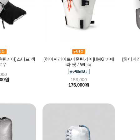
운틴기어]스터프 색
[하이퍼라이트마운틴기어]HMG 카메
[하이퍼
로우
라 팟 / White
000
000원
153,000
176,000원