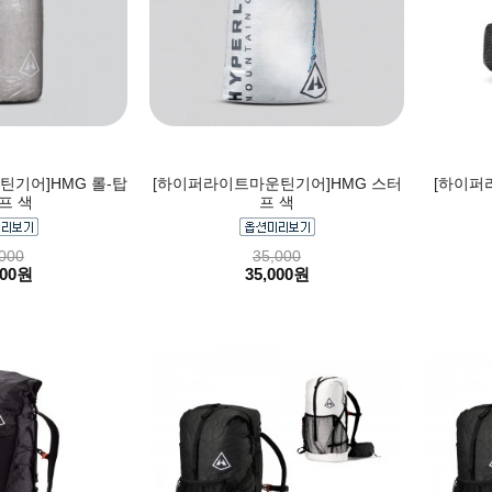
기어]HMG 롤-탑
[하이퍼라이트마운틴기어]HMG 스터
[하이퍼
프 색
프 색
000
35,000
000원
35,000원