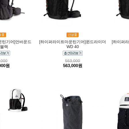
운틴기어]언바운드
[하이퍼라이트마운틴기어]윈드라이더
[하이퍼
/ 블랙
WD 40
,000
563,000
000원
563,000원