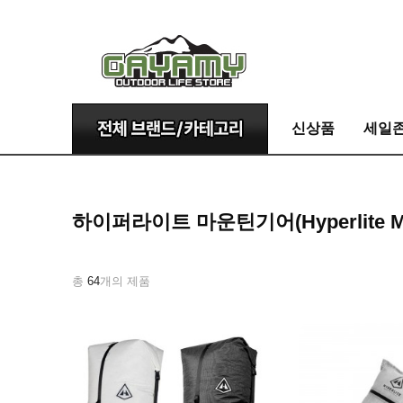
신상품
세일
하이퍼라이트 마운틴기어(Hyperlite Mou
총
64
개의 제품