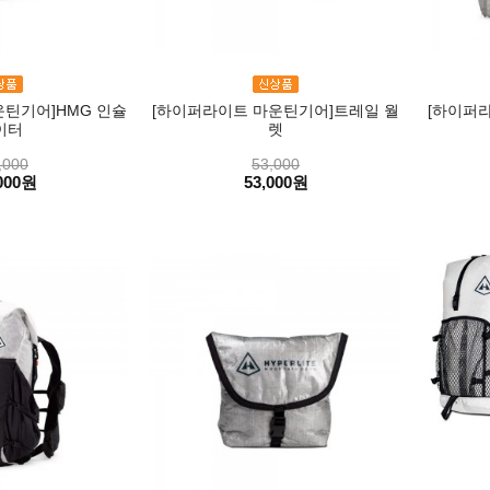
틴기어]HMG 인슐
[하이퍼라이트 마운틴기어]트레일 월
[하이퍼라
이터
렛
,000
53,000
000원
53,000원