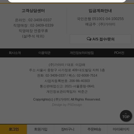
고객상담센터
입금계좌안내
국민은행 051001-04-100255
온라인 : 02-3409-0337
예금주 : (주)가야미
직영매장 : 02-3409-0339
직영매장 연중무휴
(설/추석 제외)
A/S 접수/문의
회사소개
이용약관
개인정보처리방침
PC버전
(주)가야미
/ 대표: 이강래
주소:서울시 중랑구 사가정로 409 대도빌딩 지하 1층
전화: 02-3409-0337 / 팩스: 02-6008-7514
사업자등록번호: 206-86-40303
통신판매업신고: 2021-서울중랑-0641
개인정보관리책임자: 박준근
Copyrights(c) (주)가야미 All Rights Reservied.
Design by PSDesign
TOP
로그인
회원가입
장바구니
주문/배송
마이페이지