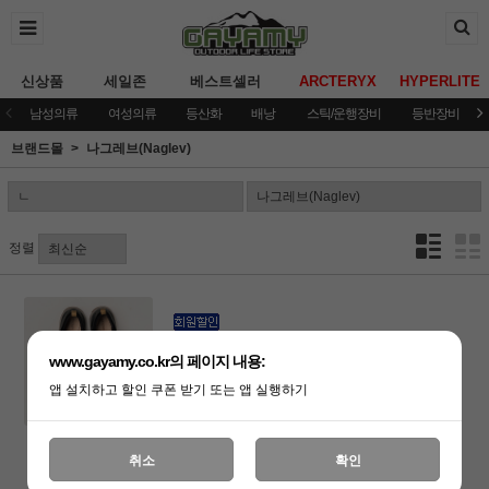
신상품
세일존
베스트셀러
ARCTERYX
HYPERLITE
남성의류
여성의류
등산화
배낭
스틱/운행장비
등반장비
브랜드몰
나그레브(Naglev)
정렬
[나그레브]하이브리드 아웃도어 슈즈
www.gayamy.co.kr의 페이지 내용:
(품절)
앱 설치하고 할인 쿠폰 받기 또는 앱 실행하기
취소
확인