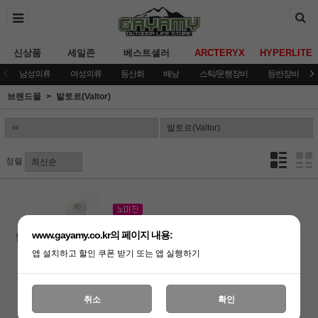
신상품
세일존
베스트셀러
ARCTERYX
HYPERLITE
남성의류
여성의류
등산화
배낭
스틱/운행장비
등반장비
브랜드몰
발토르(Valtor)
정렬
[발토르]문라이트 /WS
www.gayamy.co.kr의 페이지 내용:
59,000원
앱 설치하고 할인 쿠폰 받기 또는 앱 실행하기
35,400원
취소
확인