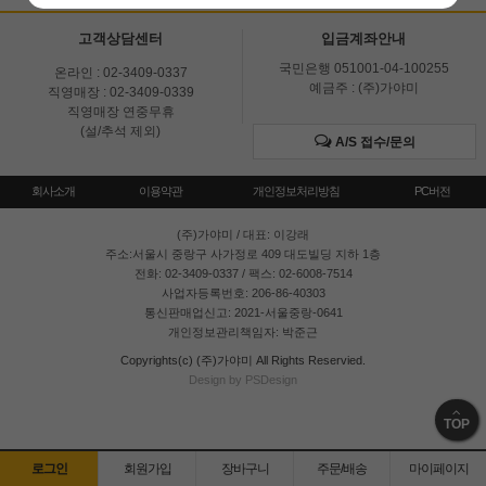
고객상담센터
입금계좌안내
국민은행 051001-04-100255
온라인 : 02-3409-0337
예금주 : (주)가야미
직영매장 : 02-3409-0339
직영매장 연중무휴
(설/추석 제외)
A/S 접수/문의
회사소개
이용약관
개인정보처리방침
PC버전
(주)가야미
/ 대표: 이강래
주소:서울시 중랑구 사가정로 409 대도빌딩 지하 1층
전화: 02-3409-0337 / 팩스: 02-6008-7514
사업자등록번호: 206-86-40303
통신판매업신고: 2021-서울중랑-0641
개인정보관리책임자: 박준근
Copyrights(c) (주)가야미 All Rights Reservied.
Design by PSDesign
TOP
로그인
회원가입
장바구니
주문/배송
마이페이지