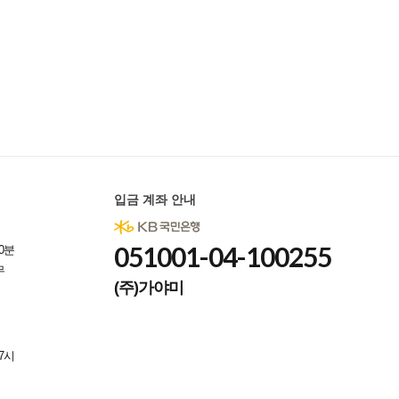
입금 계좌 안내
051001-04-100255
0분
무
(주)가야미
7시