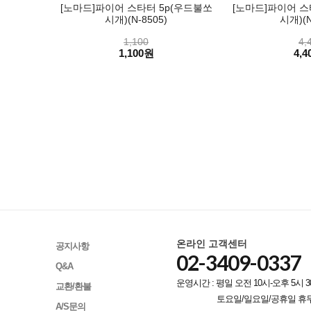
[노마드]파이어 스타터 5p(우드불쏘
[노마드]파이어 스
시개)(N-8505)
시개)(N
1,100
4,
1,100원
4,4
온라인 고객센터
공지사항
02-3409-0337
Q&A
운영시간 : 평일 오전 10시-오후 5시 3
교환/환불
토요일/일요일/공휴일 휴
A/S문의