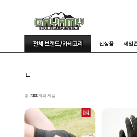
신상품
세일
ㄴ
총
2300
개의 제품