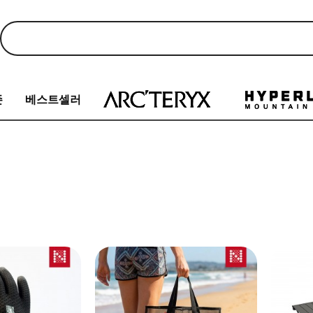
존
베스트셀러