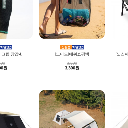
 그립 장갑-L
[노마드]메쉬쇼핑백
[노스피
100
3,300
00원
3,300원