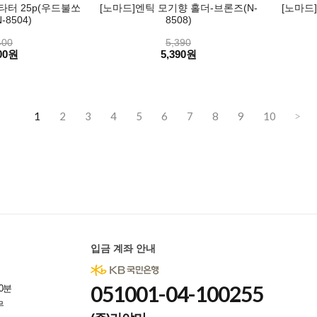
타터 25p(우드불쏘
[노마드]엔틱 모기향 홀더-브론즈(N-
[노마드
-8504)
8508)
400
5,390
00원
5,390원
1
2
3
4
5
6
7
8
9
10
>
입금 계좌 안내
051001-04-100255
0분
무