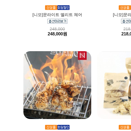
[니모]문라이트 엘리트 체어
[니모]문
248,000
218
248,000원
218,