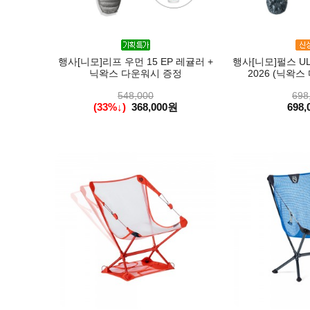
행사[니모]리프 우먼 15 EP 레귤러 +
행사[니모]펄스 UL 
닉왁스 다운워시 증정
2026 (닉왁스
548,000
698
(33%↓)
368,000원
698,