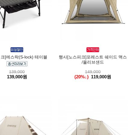
크]에스락(S-lock) 테이블
행사[노스피크]포레스트 쉐이드 맥스
/올리브샌드
139,000
149,000
139,000원
(20%↓)
119,000원