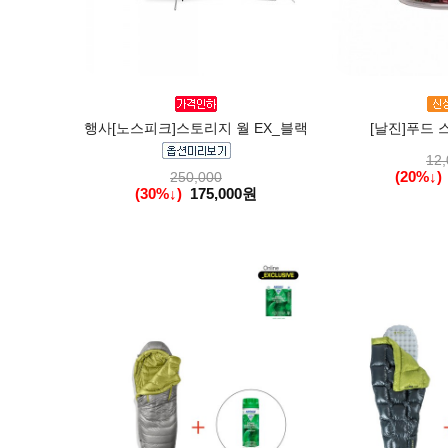
행사[노스피크]스토리지 월 EX_블랙
[날진]푸드 스
12,
(20%↓)
250,000
(30%↓)
175,000원