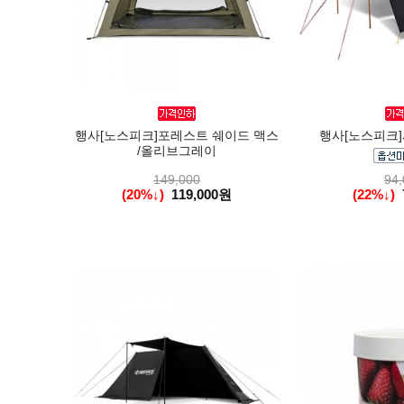
행사[노스피크]포레스트 쉐이드 맥스
행사[노스피크]
/올리브그레이
149,000
94,
(20%↓)
119,000원
(22%↓)