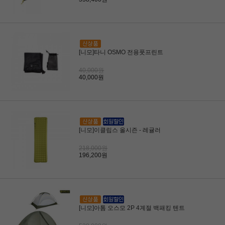
[니모]타니 OSMO 전용풋프린트
40,000원
40,000원
[니모]이클립스 올시즌 - 레귤러
218,000원
196,200원
[니모]아톰 오스모 2P 4계절 백패킹 텐트