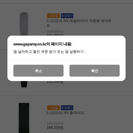
[니모]조르 NX 레귤러/머미 자충형 에어매
트
168,000원
151,200원
www.gayamy.co.kr의 페이지 내용:
앱 설치하고 할인 쿠폰 받기 또는 앱 실행하기
[니모]오라 NX 레귤러/머미
취소
확인
158,000원
142,200원
[니모]오라 NX 롱/와이드
188,000원
169,200원