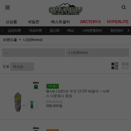
신상품
세일존
베스트셀러
ARCTERYX
HYPERLITE
남성의류
여성의류
등산화
배낭
스틱/운행장비
등반장비
브랜드몰
니모(Nemo)
정렬
행사[니모]리프 우먼 15 EP 레귤러 + 닉왁
스 다운워시 증정
548,000원
368,000원