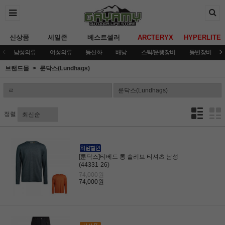
신상품
세일존
베스트셀러
ARCTERYX
HYPERLITE
남성의류
여성의류
등산화
배낭
스틱/운행장비
등반장비
브랜드몰
룬닥스(Lundhags)
정렬
[룬닥스]티베드 롱 슬리브 티셔츠 남성
(44331-26)
74,000원
74,000원