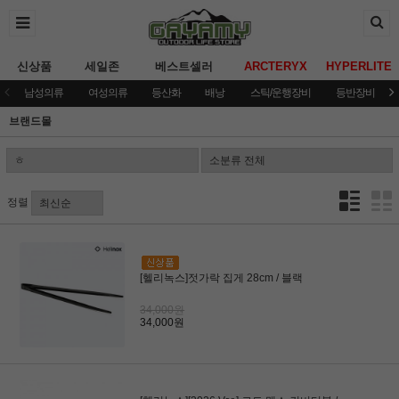
신상품
세일존
베스트셀러
ARCTERYX
HYPERLITE
남성의류
여성의류
등산화
배낭
스틱/운행장비
등반장비
브랜드몰
정렬
[헬리녹스]젓가락 집게 28cm / 블랙
34,000원
34,000원