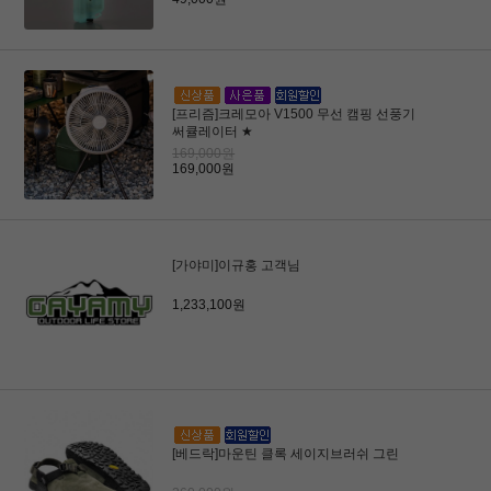
[프리즘]크레모아 V1500 무선 캠핑 선풍기
써큘레이터 ★
169,000원
169,000원
[가야미]이규홍 고객님
1,233,100원
[베드락]마운틴 클록 세이지브러쉬 그린