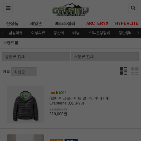
신상품
세일존
베스트셀러
ARCTERYX
HYPERLITE
남성의류
여성의류
등산화
배낭
스틱/운행장비
등반장비
브랜드몰
정렬
[랩]마이크로라이트 알파인 후디 (여)
Graphene (QDB-93)
310,000원
310,000원