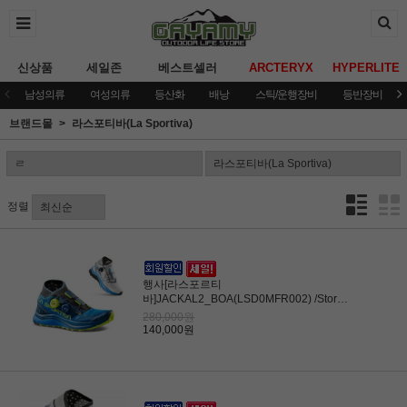
신상품
세일존
베스트셀러
ARCTERYX
HYPERLITE
남성의류
여성의류
등산화
배낭
스틱/운행장비
등반장비
브랜드몰
라스포티바(La Sportiva)
정렬
행사[라스포르티
바]JACKAL2_BOA(LSD0MFR002) /Storm
Blue/Lime Punch
280,000원
140,000원