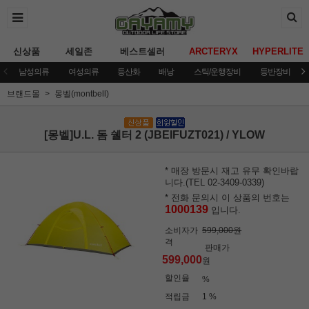
신상품
세일존
베스트셀러
ARCTERYX
HYPERLITE
남성의류
여성의류
등산화
배낭
스틱/운행장비
등반장비
브랜드몰
몽벨(montbell)
[몽벨]U.L. 돔 쉘터 2 (JBEIFUZT021) / YLOW
* 매장 방문시 재고 유무 확인바랍
니다.(TEL 02-3409-0339)
* 전화 문의시 이 상품의 번호는
1000139
입니다.
소비자가
599,000원
격
판매가
599,000
원
할인율
%
적립금
1 %