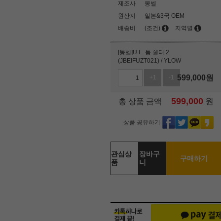
제조사
몽벨
원산지
일본&3국 OEM
배송비
(조건)
지역별
[몽벨]U.L. 돔 쉘터 2
(JBEIFUZT021) / YLOW
599,000
원
+1
-1
599,000
원
총 상품 금액
상품 공유하기
관심상
장바구
구매하기
품
니