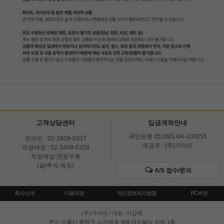
고객상담센터
입금계좌안내
국민은행 051001-04-100255
온라인 : 02-3409-0337
예금주 : (주)가야미
직영매장 : 02-3409-0339
직영매장 연중무휴
(설/추석 제외)
A/S 접수/문의
회사소개
이용약관
개인정보처리방침
PC버전
(주)가야미
/ 대표: 이강래
주소:서울시 중랑구 사가정로 409 대도빌딩 지하 1층