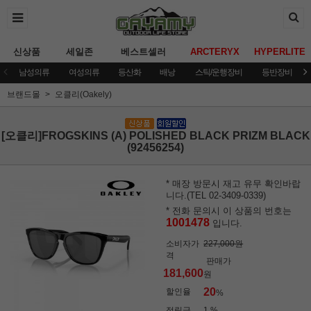
신상품
세일존
베스트셀러
ARCTERYX
HYPERLITE
남성의류
여성의류
등산화
배낭
스틱/운행장비
등반장비
브랜드몰
오클리(Oakely)
[오클리]FROGSKINS (A) POLISHED BLACK PRIZM BLACK
(92456254)
* 매장 방문시 재고 유무 확인바랍
니다.(TEL 02-3409-0339)
* 전화 문의시 이 상품의 번호는
1001478
입니다.
소비자가
227,000원
격
판매가
181,600
원
20
할인율
%
적립금
1 %