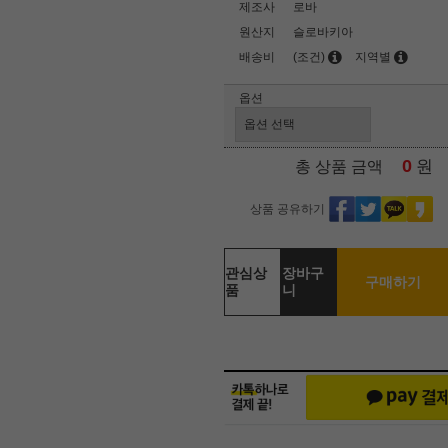
제조사
로바
원산지
슬로바키아
배송비
(조건)
지역별
옵션
0
원
총 상품 금액
상품 공유하기
관심상
장바구
구매하기
품
니