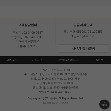
고객상담센터
입금계좌안내
국민은행 051001-04-100255
온라인 : 02-3409-0337
예금주 : (주)가야미
직영매장 : 02-3409-0339
직영매장 연중무휴
(설/추석 제외)
A/S 접수/문의
회사소개
이용약관
개인정보처리방침
PC버전
(주)가야미
/ 대표: 이강래
주소:서울시 중랑구 사가정로 409 대도빌딩 지하 1층
전화: 02-3409-0337 / 팩스: 02-6008-7514
사업자등록번호: 206-86-40303
통신판매업신고: 2021-서울중랑-0641
개인정보관리책임자: 박준근
Copyrights(c) (주)가야미 All Rights Reservied.
Design by PSDesign
TOP