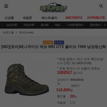
신상품
세일존
베스트셀러
ARCTERYX
HYPERLITE
남성의류
여성의류
등산화
배낭
스틱/운행장비
등반장비
브랜드몰
로바(Lowa)
[MD][로바]레니게이드 에보 MID GTX 올리브 7898 남성등산화
* 매장 방문시 재고 유무 확인바랍
니다.(TEL 02-3409-0339)
* 전화 문의시 이 상품의 번호는
1002527
입니다.
소비자가
396,000원
격
판매가
316,800
원
20
할인율
%
적립금
1 %