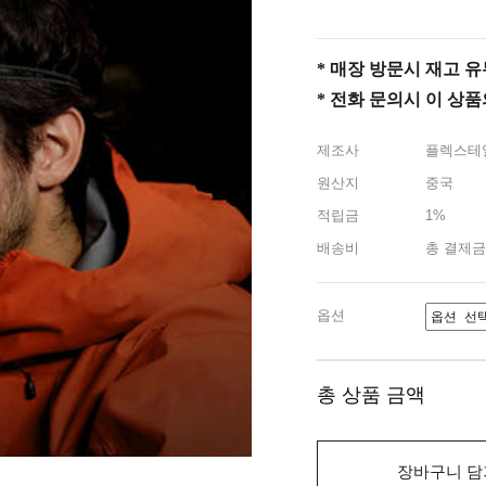
* 매장 방문시 재고 유무 
* 전화 문의시 이 상
제조사
플렉스테
원산지
중국
적립금
1%
배송비
총 결제금
옵션
총 상품 금액
장바구니 담