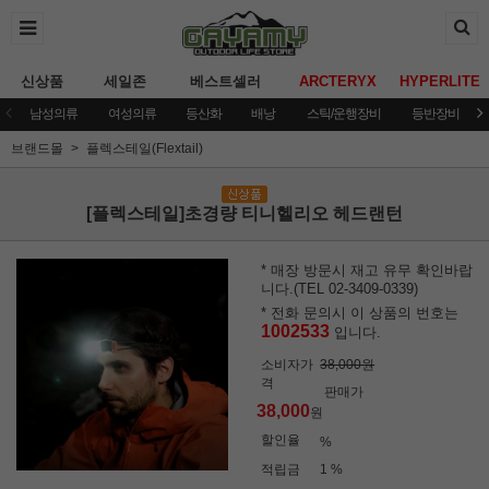
신상품
세일존
베스트셀러
ARCTERYX
HYPERLITE
남성의류
여성의류
등산화
배낭
스틱/운행장비
등반장비
브랜드몰
플렉스테일(Flextail)
[플렉스테일]초경량 티니헬리오 헤드랜턴
* 매장 방문시 재고 유무 확인바랍
니다.(TEL 02-3409-0339)
* 전화 문의시 이 상품의 번호는
1002533
입니다.
소비자가
38,000원
격
판매가
38,000
원
할인율
%
적립금
1 %