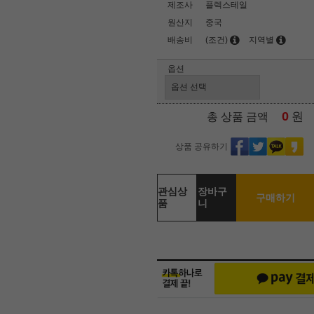
제조사
플렉스테일
원산지
중국
배송비
(조건)
지역별
옵션
0
원
총 상품 금액
상품 공유하기
관심상
장바구
구매하기
품
니