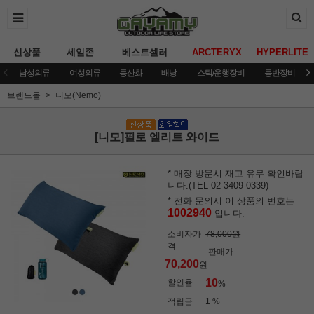
신상품
세일존
베스트셀러
ARCTERYX
HYPERLITE
남성의류
여성의류
등산화
배낭
스틱/운행장비
등반장비
브랜드몰
니모(Nemo)
[니모]필로 엘리트 와이드
* 매장 방문시 재고 유무 확인바랍
니다.(TEL 02-3409-0339)
* 전화 문의시 이 상품의 번호는
1002940
입니다.
소비자가
78,000원
격
판매가
70,200
원
10
할인율
%
적립금
1 %