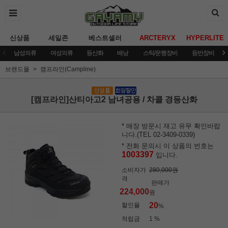
신상품
세일존
베스트셀러
ARCTERYX
HYPERLITE
남성의류
여성의류
등산화
배낭
스틱/운행장비
등반장비
브랜드몰
캠프라인(Campline)
[캠프라인]산티아고2 남녀공용 / 차콜 경등산화
* 매장 방문시 재고 유무 확인바랍
니다.(TEL 02-3409-0339)
* 전화 문의시 이 상품의 번호는
1003397
입니다.
소비자가
280,000원
격
판매가
224,000
원
20
할인율
%
적립금
1 %