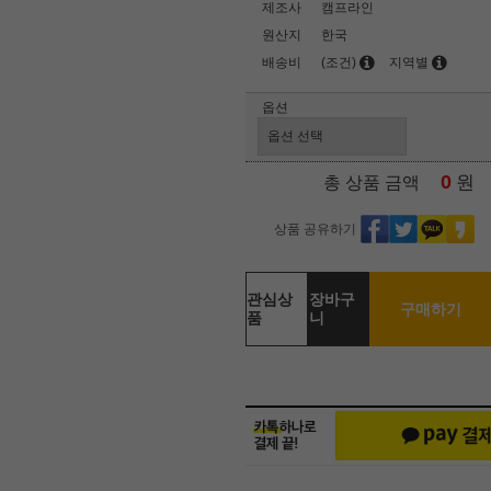
제조사
캠프라인
원산지
한국
배송비
(조건)
지역별
옵션
0
원
총 상품 금액
상품 공유하기
관심상
장바구
구매하기
품
니