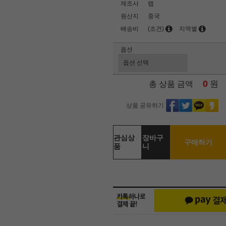
제조사
랩
원산지
중국
배송비
(조건)
지역별
옵션
0
원
총 상품 금액
상품 공유하기
관심상
장바구
구매하기
품
니