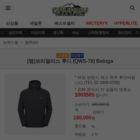
신상품
세일존
베스트셀러
ARCTERYX
HYPERLITE
남성의류
여성의류
등산화
배낭
스틱/운행장비
등반장비
브랜드몰
랩(Rab)
[랩]보리얼리스 후디 (QWS-76) Beluga
* 매장 방문시 재고 유무 확인바랍
니다.(TEL 02-3409-0339)
* 전화 문의시 이 상품의 번호는
1003505
입니다.
소비자가
180,000원
격
판매가
180,000
원
할인율
%
적립금
1 %