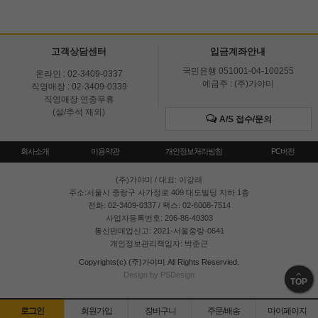
고객상담센터
입금계좌안내
국민은행 051001-04-100255
온라인 : 02-3409-0337
예금주 : (주)가야미
직영매장 : 02-3409-0339
직영매장 연중무휴
(설/추석 제외)
A/S 접수/문의
회사소개
이용약관
개인정보처리방침
PC버전
(주)가야미
/ 대표: 이강래
주소:서울시 중랑구 사가정로 409 대도빌딩 지하 1층
전화: 02-3409-0337 / 팩스: 02-6008-7514
사업자등록번호: 206-86-40303
통신판매업신고: 2021-서울중랑-0641
개인정보관리책임자: 박준근
Copyrights(c) (주)가야미 All Rights Reservied.
Design by PSDesign
TOP
로그인
회원가입
장바구니
주문/배송
마이페이지