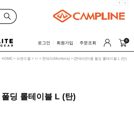
0
로그인
회원가입
주문조회
HOME
>
브랜드몰
>
ㅁ
>
몬테라(monterra)
> [몬테라]마름 폴딩 롤테이블 L (탄)
폴딩 롤테이블 L (탄)