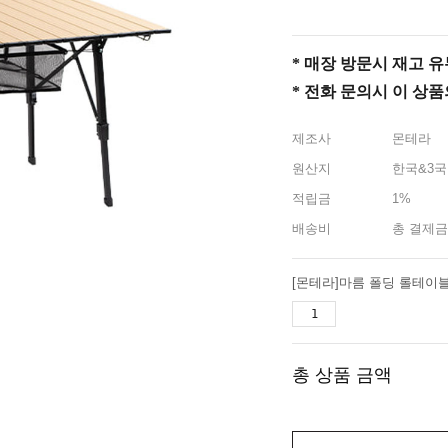
* 매장 방문시 재고 유무 
* 전화 문의시 이 상
제조사
몬테라
원산지
한국&3국
적립금
1%
배송비
총 결제금
[몬테라]마름 폴딩 롤테이블 
총 상품 금액