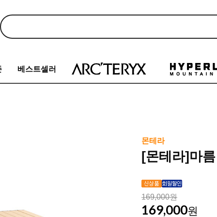
존
베스트셀러
몬테라
[몬테라]마름 
169,000원
169,000
원