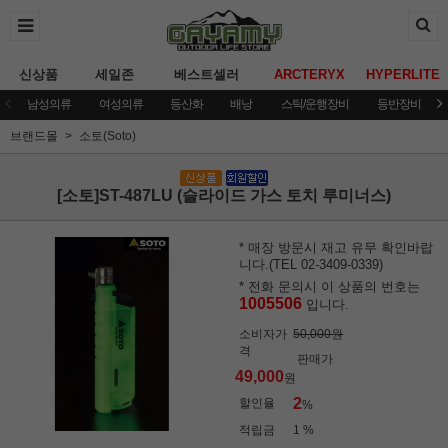
신상품
세일존
베스트셀러
ARCTERYX
HYPERLITE
남성의류
여성의류
등산화
배낭
스틱/운행장비
등반장비
브랜드몰
소토(Soto)
[소토]ST-487LU (슬라이드 가스 토치 루미너스)
* 매장 방문시 재고 유무 확인바랍
니다.(TEL 02-3409-0339)
* 전화 문의시 이 상품의 번호는
1005506
입니다.
소비자가
50,000원
격
판매가
49,000
원
2
할인율
%
적립금
1 %