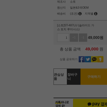
제조사
소토
원산지
일본&3국OEM
배송비
(조건)
지역별
[소토]ST-487LU (슬라이드 가
스 토치 루미너스)
49,000
원
+1
-1
49,000
원
총 상품 금액
상품 공유하기
관심상
장바구
구매하기
품
니