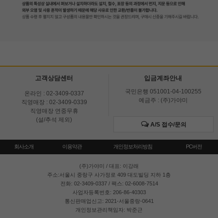
고객상담센터
입금계좌안내
국민은행 051001-04-100255
온라인 : 02-3409-0337
예금주 : (주)가야미
직영매장 : 02-3409-0339
직영매장 연중무휴
(설/추석 제외)
A/S 접수/문의
회사소개
이용약관
개인정보처리방침
PC버전
(주)가야미
/ 대표: 이강래
주소:서울시 중랑구 사가정로 409 대도빌딩 지하 1층
전화: 02-3409-0337 / 팩스: 02-6008-7514
사업자등록번호: 206-86-40303
통신판매업신고: 2021-서울중랑-0641
개인정보관리책임자: 박준근