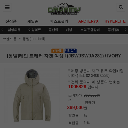
신상품
세일존
베스트셀러
ARCTERYX
HYPERLITE
남성의류
여성의류
등산화
배낭
스틱/운행장비
등반장비
브랜드몰
몽벨(montbell)
[몽벨]레인 트레커 자켓 여성 I (JBWJSWJA281) / IVORY
* 매장 방문시 재고 유무 확인바랍
니다.(TEL 02-3409-0339)
* 전화 문의시 이 상품의 번호는
1005828
입니다.
소비자가
369,000원
격
판매가
369,000
원
할인율
%
적립금
1 %