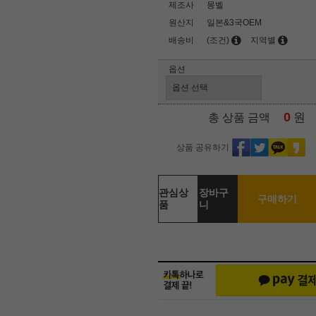
제조사
몽벨
원산지
일본&3국OEM
배송비
(조건)
지역별
옵션
0
원
총 상품 금액
상품 공유하기
관심상
장바구
구매하기
품
니