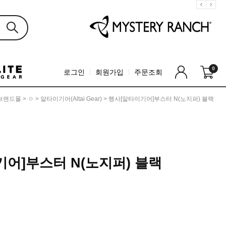
0
로그인
회원가입
주문조회
브랜드몰
>
ㅇ
>
알타이기어(Altai Gear)
> 행사[알타이기어]부스터 N(노지퍼) 블랙
어]부스터 N(노지퍼) 블랙