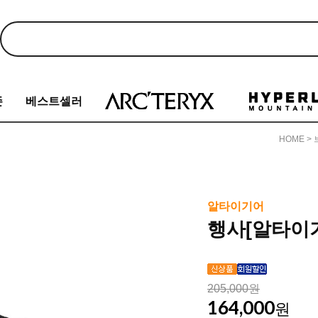
존
베스트셀러
HOME
>
알타이기어
행사[알타이기
205,000원
164,000
원