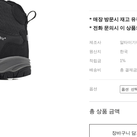
* 매장 방문시 재고 유무 
* 전화 문의시 이 상
제조사
알타이기
원산지
한국
적립금
1%
배송비
총 결제금
옵션
총 상품 금액
장바구니 담