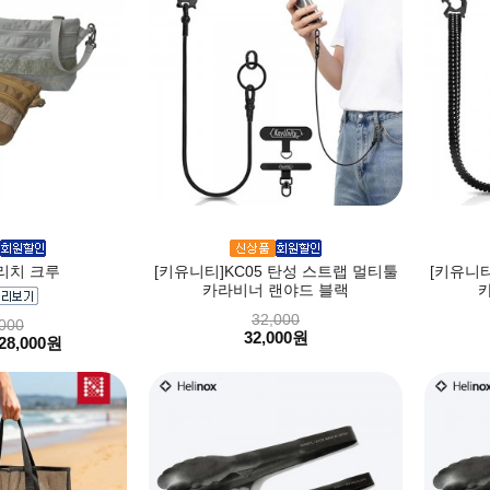
리치 크루
[키유니티]KC05 탄성 스트랩 멀티툴
[키유니티
카라비너 랜야드 블랙
32,000
000
32,000원
28,000원