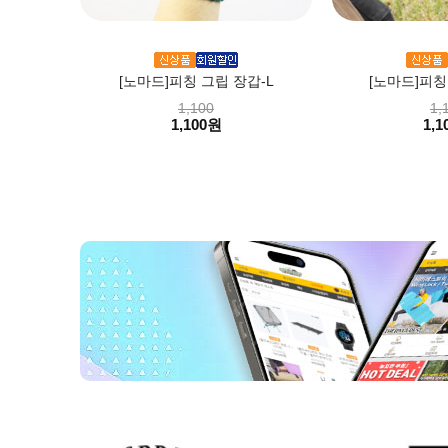
[노마드]피칭 그립 장갑-L
[노마드]피칭
1,100
1,
1,100원
1,1