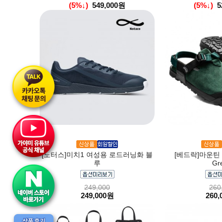
(5%↓)
549,000원
(5%↓)
5
[노터스]미치1 여성용 로드러닝화 블
[베드락]마운틴 클
루
Gr
249,000
260
249,000원
260,