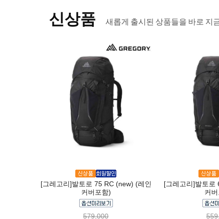
신상품
새롭게 출시된 상품들을 바로 지
[그레고리]발토로 75 RC (new) (레인
[그레고리]발토로 65
커버포함)
커버
579,000
559