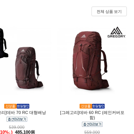
전체 상품 보기
리]데바 70 RC 대형배낭
[그레고리]데바 60 RC (레인커버포
함)
539,000
(10%↓)
485,100원
559,000