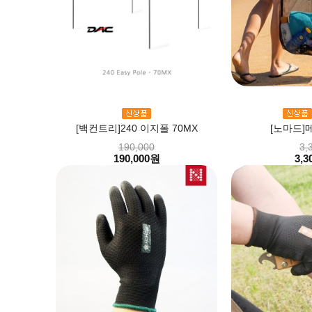
[백컨트리]240 이지폴 70MX
[노마드]
190,000
3,
190,000원
3,3