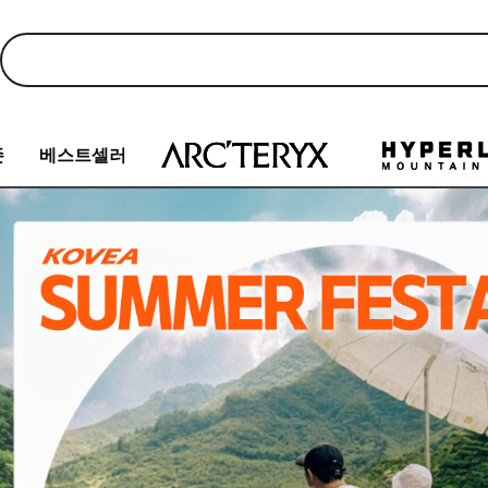
존
베스트셀러