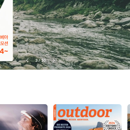
4
/
10