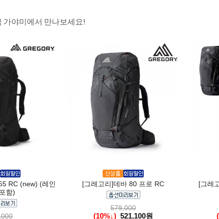
금 가야미에서 만나보세요!
 RC (new) (레인
[그레고리]데바 80 프로 RC
[그레고
포함)
579,000
(10%↓)
521,100원
,000