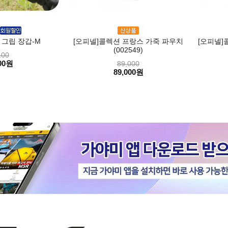
 그립 장갑-M
[오피넬]콜렉션 프랑스 가죽 파우치
[오피넬]
(002549)
100
00원
89,000
89,000원