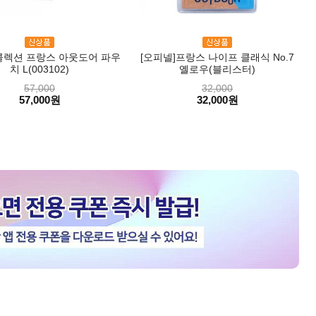
콜렉션 프랑스 아웃도어 파우
[오피넬]프랑스 나이프 클래식 No.7
치 L(003102)
옐로우(블리스터)
57,000
32,000
57,000원
32,000원