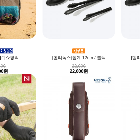
메쉬쇼핑백
[헬리녹스]집게 12cm / 블랙
[헬리
300
22,000
00원
22,000원