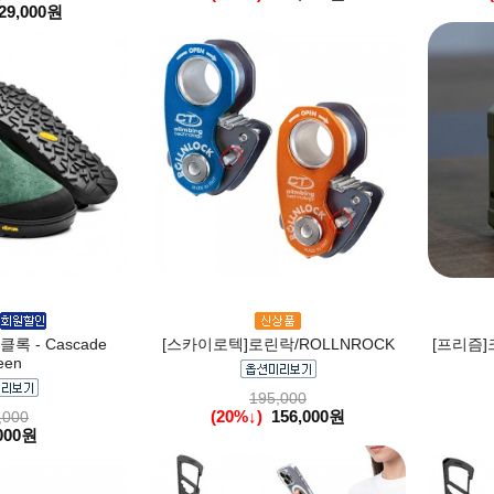
29,000원
록 - Cascade
[스카이로텍]로린락/ROLLNROCK
[프리즘]
een
195,000
(20%↓)
156,000원
,000
000원