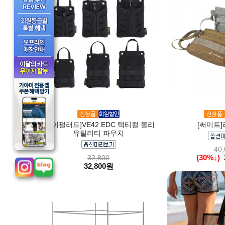
[바이펄러드]VE42 EDC 택티컬 몰리
[써미트]
유틸리티 파우치
40,
(30%↓)
32,800
32,800원