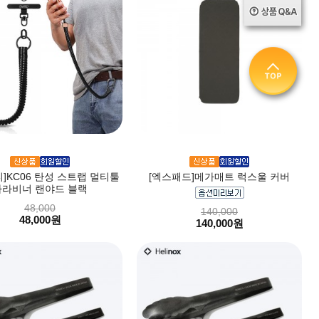
]KC06 탄성 스트랩 멀티툴
[엑스패드]메가매트 럭스울 커버
카라비너 랜야드 블랙
48,000
140,000
48,000원
140,000원