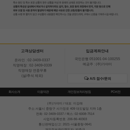
고객상담센터
입금계좌안내
국민은행 051001-04-100255
온라인 : 02-3409-0337
예금주 : (주)가야미
직영매장 : 02-3409-0339
직영매장 연중무휴
(설/추석 제외)
A/S 접수/문의
회사소개
이용약관
개인정보처리방침
PC버전
(주)가야미
/ 대표: 이강래
주소:서울시 중랑구 사가정로 409 대도빌딩 지하 1층
전화: 02-3409-0337 / 팩스: 02-6008-7514
사업자등록번호: 206-86-40303
통신판매업신고: 2021-서울중랑-0641
개인정보관리책임자: 박준근