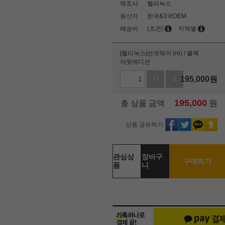
제조사
헬리녹스
원산지
한국&3국OEM
배송비
(조건)
지역별
[헬리녹스]선셋체어 (re) / 블랙
아웃에디션
195,000
원
+1
-1
195,000
원
총 상품 금액
상품 공유하기
관심상
장바구
구매하기
품
니