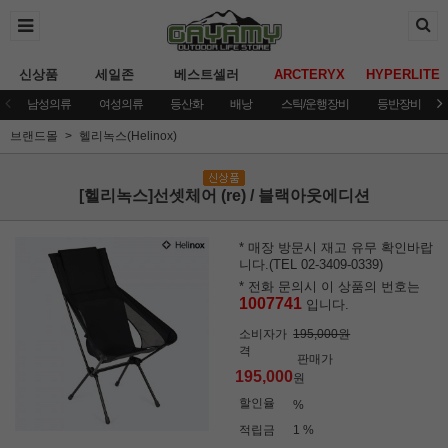
신상품
세일존
베스트셀러
ARCTERYX
HYPERLITE
남성의류
여성의류
등산화
배낭
스틱/운행장비
등반장비
브랜드몰
헬리녹스(Helinox)
[헬리녹스]선셋체어 (re) / 블랙아웃에디션
* 매장 방문시 재고 유무 확인바랍
니다.(TEL 02-3409-0339)
* 전화 문의시 이 상품의 번호는
1007741
입니다.
소비자가
195,000원
격
판매가
195,000
원
할인율
%
적립금
1 %