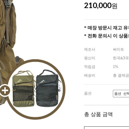
210,000
원
* 매장 방문시 재고 유무 
* 전화 문의시 이 상
제조사
써미트
원산지
한국&3국
적립금
1%
배송비
총 결제금
옵션
총 상품 금액