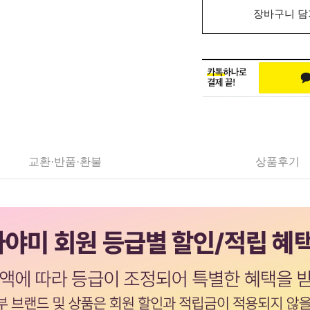
장바구니 담
교환·반품·환불
상품후기