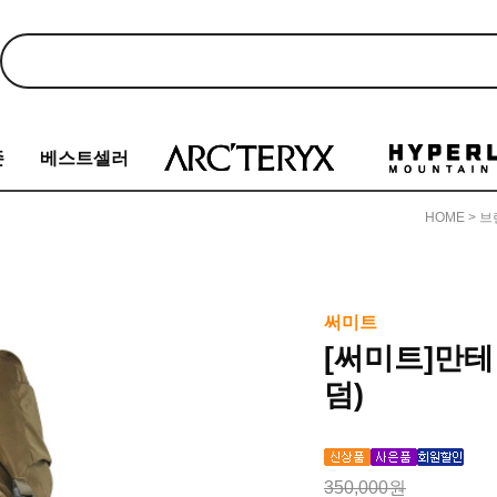
존
베스트셀러
HOME
>
브
써미트
[써미트]만테
덤)
350,000원