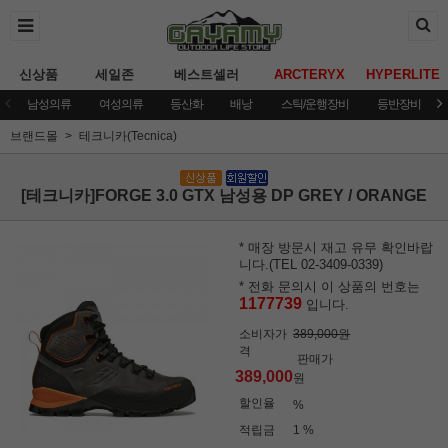
신상품
세일존
베스트셀러
ARCTERYX
HYPERLITE
남성의류
여성의류
등산화
배낭
스틱/운행장비
등반장비
브랜드몰
테크니카(Tecnica)
[테크니카]FORGE 3.0 GTX 남성용 DP GREY / ORANGE
* 매장 방문시 재고 유무 확인바랍
니다.(TEL 02-3409-0339)
* 전화 문의시 이 상품의 번호는
1177739
입니다.
소비자가
389,000원
격
판매가
389,000
원
할인율
%
적립금
1 %