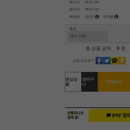
제조사
테크니카
원산지
루마니아
배송비
(조건)
지역별
옵션
0
원
총 상품 금액
상품 공유하기
관심상
장바구
구매하기
품
니