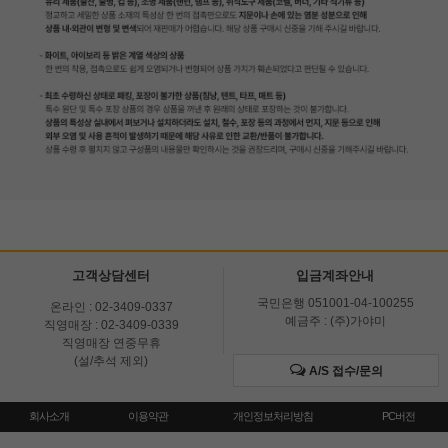
고객상담센터
입금계좌안내
국민은행 051001-04-100255
온라인 : 02-3409-0337
예금주 : (주)가야미
직영매장 : 02-3409-0339
직영매장 연중무휴
(설/추석 제외)
A/S 접수/문의
회사소개
이용약관
개인정보처리방침
PC버전