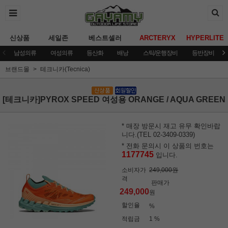
신상품
세일존
베스트셀러
ARCTERYX
HYPERLITE
남성의류
여성의류
등산화
배낭
스틱/운행장비
등반장비
브랜드몰
테크니카(Tecnica)
[테크니카]PYROX SPEED 여성용 ORANGE / AQUA GREEN
* 매장 방문시 재고 유무 확인바랍
니다.(TEL 02-3409-0339)
* 전화 문의시 이 상품의 번호는
1177745
입니다.
소비자가
249,000원
격
판매가
249,000
원
할인율
%
적립금
1 %