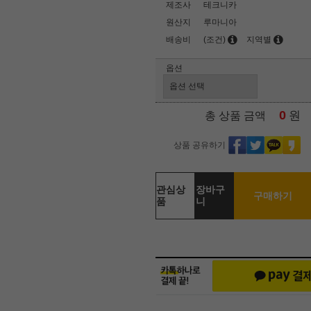
제조사
테크니카
원산지
루마니아
배송비
(조건)
지역별
옵션
0
원
총 상품 금액
상품 공유하기
관심상
장바구
구매하기
품
니