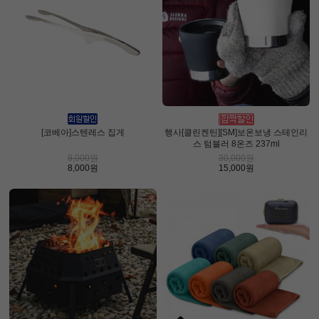
[코베아]스텐레스 집게
행사[클린켄틴][SM]보온보냉 스테인리
스 텀블러 8온즈 237ml
8,000원
30,000원
8,000원
15,000원