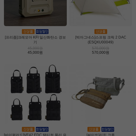
[프리즘]크레모아 KFI 일산화탄소 경보
[빅아그네스]스프링 크릭 2 DAC
기
(ESQXU00049)
45,000원
570,000원
45,000원
570,000원
[바이펄러드]VE42 EDC 택티컬 몰리 유
[써미트]리치 크루