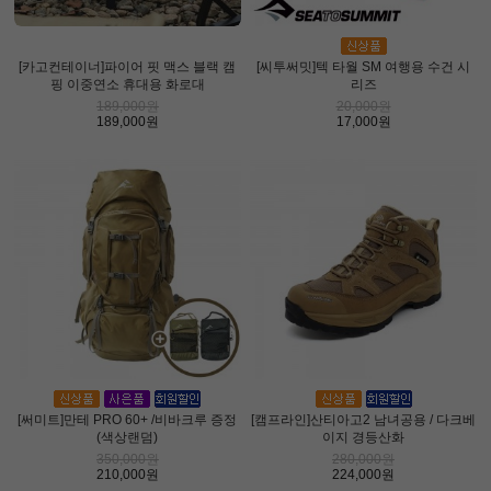
[카고컨테이너]파이어 핏 맥스 블랙 캠
[씨투써밋]텍 타월 SM 여행용 수건 시
핑 이중연소 휴대용 화로대
리즈
189,000원
20,000원
189,000원
17,000원
[써미트]만테 PRO 60+ /비바크루 증정
[캠프라인]산티아고2 남녀공용 / 다크베
(색상랜덤)
이지 경등산화
350,000원
280,000원
210,000원
224,000원