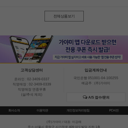
전체상품보기
고객상담센터
입금계좌안내
국민은행 051001-04-100255
온라인 : 02-3409-0337
예금주 : (주)가야미
직영매장 : 02-3409-0339
직영매장 연중무휴
(설/추석 제외)
A/S 접수/문의
회사소개
이용약관
개인정보처리방침
PC버전
(주)가야미
/ 대표: 이강래
주소:서울시 중랑구 사가정로 409 대도빌딩 지하 1층