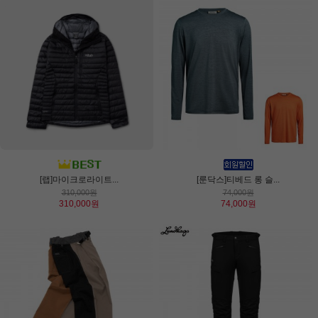
[랩]마이크로라이트...
[룬닥스]티베드 롱 슬...
310,000원
74,000원
310,000원
74,000원