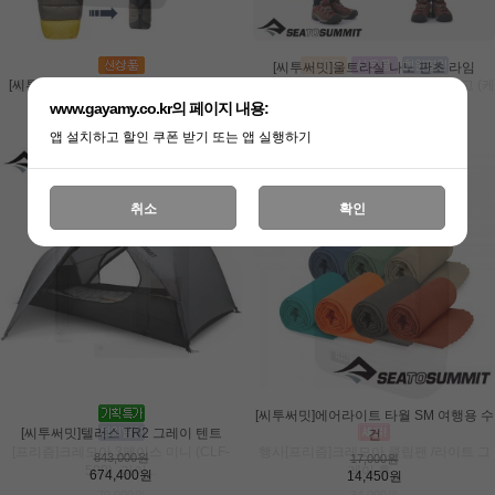
[씨투써밋]울트라실 나노 판초 라임
[니모]조르 NX 레귤러/와이드 자충형 에어
[씨투써밋]스파크 7℃ 다운 침낭 시리즈
[오클리]FROGSKINS (A) POLISHED
행사[프리즘]크레모아 클립팬 플러스
[몽벨]포켓터블 라이트 팩 10 I
[프리즘]크레모아 프리지2 캠핑냉장고 (케
[니모]아톰 오스모 2P 4계절 백패킹 텐트
[몽벨]컴팩트 파이어 핏 (JBEIXUPF371)
[오클리]EVZERO PATH (A) MATTE
112,000원
BLACK PRIZM BL...
(JBEJXUBS793) /...
매트
WHITE CLEAR 50%...
이스...
www.gayamy.co.kr의 페이지 내용:
95,200원
486,000원
54,000원
528,000원
99,000원
413,100원
48,600원
475,200원
99,000원
227,000원
188,000원
79,000원
368,000원
429,000원
앱 설치하고 할인 쿠폰 받기 또는 앱 실행하기
181,600원
169,200원
79,000원
294,400원
429,000원
취소
확인
[씨투써밋]에어라이트 타월 SM 여행용 수
[씨투써밋]텔러스 TR2 그레이 텐트
건
행사[니모]리프 맨 15 EP 롱 2026 + 닉왁
[오클리]EYEJACKET REDUX SILVER
[프리즘]크레모아 3페이스 미니 (CLF-
[몽벨]포켓터블 라이트 숄더백 S I
행사[프리즘]크레모아 클립팬 /라이트 그
[몽벨]트레킹 썬글라스 (JBEJXUZY223)
[오클리]EYEJACKET REDUX MATTE
[니모]오라 롱/와이드 자충형 에어매트
843,000원
17,000원
PRIZM BLACK PO...
(JBEJXUES268...
500)_라이...
스 다운...
BLACK PRIZM GRE...
/BROWN
레이 휴...
674,400원
14,450원
188,000원
169,200원