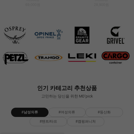
358,000원
548,000원
65,000원
79,000원
261,000원
109,000원
34,000원
286,400원
368,000원
65,000원
69,000원
208,800원
109,000원
28,900원
인기 카테고리 추천상품
고민하는 당신을 위한 MD'pick
#남성의류
#여성의류
#등산화
#텐트/타프
#캠핑퍼니처