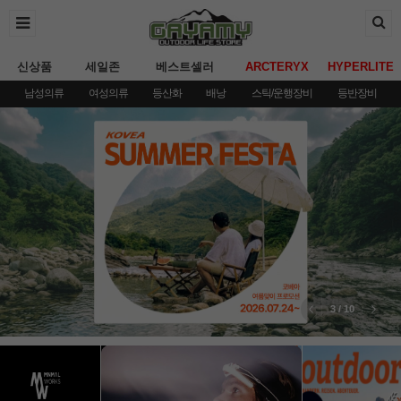
신상품
세일존
베스트셀러
ARCTERYX
HYPERLITE
남성의류
여성의류
등산화
배낭
스틱/운행장비
등반장비
3
/
10