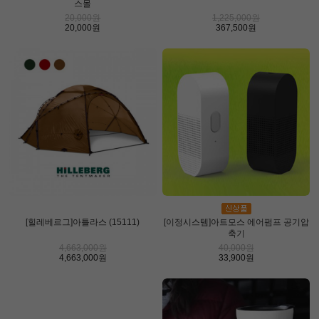
스몰
20,000원
1,225,000원
20,000원
367,500원
[힐레베르그]아틀라스 (15111)
[이정시스템]아트모스 에어펌프 공기압
축기
4,663,000원
40,000원
4,663,000원
33,900원