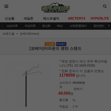
신상품
세일존
베스트셀러
ARCTERYX
HYPERLITE
남성의류
여성의류
등산화
배낭
스틱/운행장비
등반장비
브랜드몰
코베아(Kovea)
[코베아]어라운드 랜턴 스탠드
* 매장 방문시 재고 유무 확인바랍
니다.(TEL 02-3409-0339)
* 전화 문의시 이 상품의 번호는
1178059
입니다.
소비자가
49,000원
격
판매가
49,000
원
할인율
%
적립금
1 %