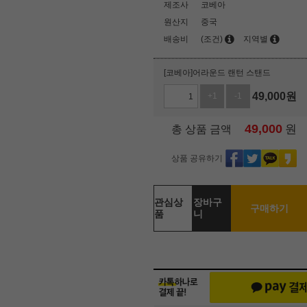
제조사
코베아
원산지
중국
배송비
(조건)
지역별
[코베아]어라운드 랜턴 스탠드
49,000
원
+1
-1
49,000
원
총 상품 금액
상품 공유하기
관심상
장바구
구매하기
품
니