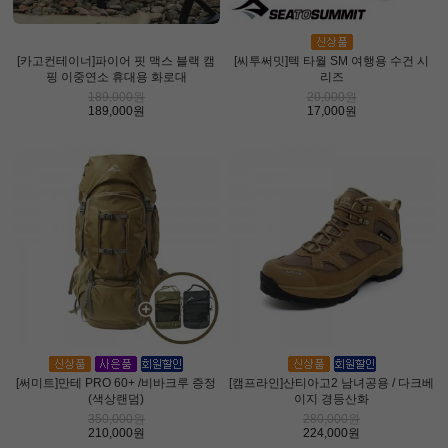
[카고컨테이너]파이어 핏 맥스 블랙 캠
[씨투써밋]텍 타월 SM 여행용 수건 시
핑 이중연소 휴대용 화로대
리즈
189,000원
20,000원
189,000원
17,000원
[써미트]만테 PRO 60+ /비바크루 증정
[캠프라인]산티아고2 남녀공용 / 다크베
(색상랜덤)
이지 경등산화
350,000원
280,000원
210,000원
224,000원