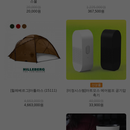
스몰
20,000원
1,225,000원
20,000원
367,500원
[힐레베르그]아틀라스 (15111)
[이정시스템]아트모스 에어펌프 공기압
축기
4,663,000원
40,000원
4,663,000원
33,900원