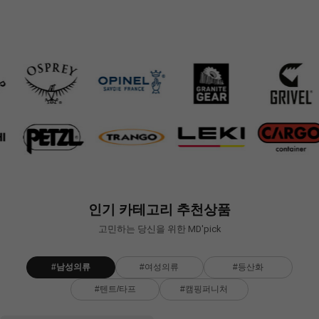
358,000원
548,000원
65,000원
261,000원
109,000원
286,400원
368,000원
65,000원
208,800원
109,000원
인기 카테고리 추천상품
고민하는 당신을 위한 MD'pick
#남성의류
#여성의류
#등산화
#텐트/타프
#캠핑퍼니처