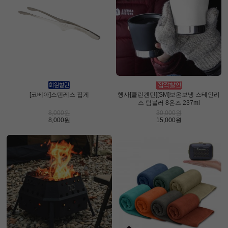
[코베아]스텐레스 집게
행사[클린켄틴][SM]보온보냉 스테인리
스 텀블러 8온즈 237ml
8,000원
30,000원
8,000원
15,000원