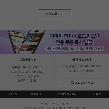
전체상품보기
고객상담센터
입금계좌안내
국민은행 051001-04-100255
온라인 : 02-3409-0337
예금주 : (주)가야미
직영매장 : 02-3409-0339
직영매장 연중무휴
(설/추석 제외)
A/S 접수/문의
회사소개
이용약관
개인정보처리방침
PC버전
(주)가야미
/ 대표: 이강래
주소:서울시 중랑구 사가정로 409 대도빌딩 지하 1층