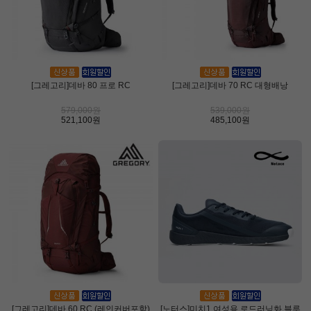
[그레고리]데바 80 프로 RC
[그레고리]데바 70 RC 대형배낭
579,000원
539,000원
521,100원
485,100원
[그레고리]데바 60 RC (레인커버포함)
[노터스]미치1 여성용 로드러닝화 블루