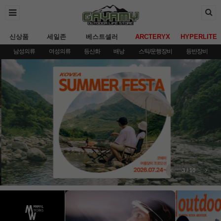
신상품
세일존
베스트셀러
ARCTERYX
HYPERLITE
남성의류
여성의류
등산화
배낭
스틱/운행장비
등반장비
3
/
10