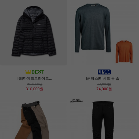
[랩]마이크로라이트...
[룬닥스]티베드 롱 슬...
310,000원
74,000원
310,000원
74,000원