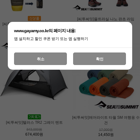
[씨투써밋]울트라실 나노 판초 라임
[니모]조르 NX 레귤러/와이드 자충형 에어
[씨투써밋]스파크 7℃ 다운 침낭 시리즈
[오클리]FROGSKINS (A) POLISHED
행사[프리즘]크레모아 클립팬 플러스
[몽벨]포켓터블 라이트 팩 10 I
[니모]아톰 오스모 2P 4계절 백패킹 텐트
[몽벨]컴팩트 파이어 핏 (JBEIXUPF371)
[프리즘]크레모아 프리지2 캠핑냉장고
[오클리]EVZERO PATH (A) MATTE
112,000원
BLACK PRIZM BL...
(JBEJXUBS793) /...
매트
WHITE CLEAR 50%...
www.gayamy.co.kr의 페이지 내용:
95,200원
486,000원
54,000원
429,000원
528,000원
99,000원
413,100원
48,600원
429,000원
475,200원
99,000원
227,000원
188,000원
79,000원
368,000원
앱 설치하고 할인 쿠폰 받기 또는 앱 실행하기
181,600원
169,200원
79,000원
294,400원
취소
확인
[씨투써밋]에어라이트 타월 SM 여행용 수
[프리즘]크레모아 3페이스 미니 (CLF-
[씨투써밋]텔러스 TR2 그레이 텐트
행사[프리즘]크레모아 클립팬 /라이트 그
건
행사[니모]리프 맨 15 EP 롱 2026 + 닉왁
[오클리]EYEJACKET REDUX SILVER
[몽벨]포켓터블 라이트 숄더백 S I
500)_라이...
[몽벨]트레킹 썬글라스 (JBEJXUZY223)
[오클리]EYEJACKET REDUX MATTE
[니모]오라 롱/와이드 자충형 에어매트
레이 휴...
843,000원
17,000원
PRIZM BLACK PO...
(JBEJXUES268...
스 다운...
BLACK PRIZM GRE...
/BROWN
674,400원
14,450원
79,000원
188,000원
34,000원
69,000원
169,200원
28,900원