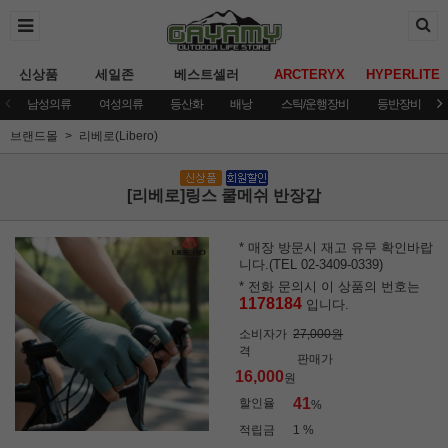
신상품
세일존
베스트셀러
ARCTERYX
HYPERLITE
남성의류
여성의류
등산화
배낭
스틱/운행장비
등반장비
브랜드몰
리베로(Libero)
[리베로]링스 쿨메쉬 반장갑
* 매장 방문시 재고 유무 확인바랍
니다.(TEL 02-3409-0339)
* 전화 문의시 이 상품의 번호는
1178184
입니다.
소비자가
27,000원
격
판매가
16,000
원
41
할인율
%
적립금
1 %