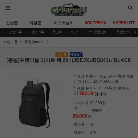
신상품
세일존
베스트셀러
ARCTERYX
HYPERLITE
남성의류
여성의류
등산화
배낭
스틱/운행장비
등반장비
브랜드몰
몽벨(montbell)
[몽벨]포켓터블 라이트 팩 20 I (JBEJXUBS841) / BLACK
* 매장 방문시 재고 유무 확인바랍
니다.(TEL 02-3409-0339)
* 전화 문의시 이 상품의 번호는
1178218
입니다.
소비자가
89,000원
격
판매가
89,000
원
할인율
%
적립금
1 %