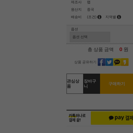
제조사
랩
원산지
중국
배송비
(조건)
지역별
옵션
0
원
총 상품 금액
상품 공유하기
관심상
장바구
구매하기
품
니