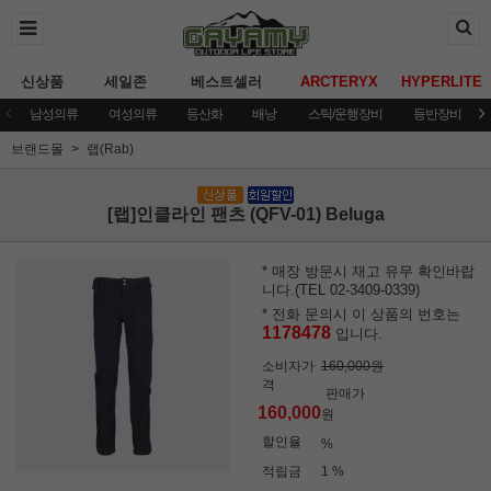
신상품
세일존
베스트셀러
ARCTERYX
HYPERLITE
남성의류
여성의류
등산화
배낭
스틱/운행장비
등반장비
브랜드몰
랩(Rab)
[랩]인클라인 팬츠 (QFV-01) Beluga
* 매장 방문시 재고 유무 확인바랍
니다.(TEL 02-3409-0339)
* 전화 문의시 이 상품의 번호는
1178478
입니다.
소비자가
160,000원
격
판매가
160,000
원
할인율
%
적립금
1 %