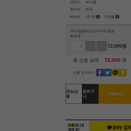
제조사
부시랩
원산지
한국
배송비
(조건)
지역별
[부시랩]필러오브파이어 캠핑
화로대
72,000
원
+1
-1
72,000
원
총 상품 금액
상품 공유하기
관심상
장바구
구매하기
품
니