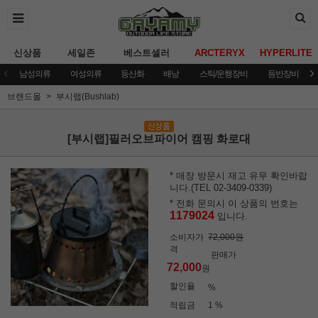
신상품
세일존
베스트셀러
ARCTERYX
HYPERLITE
남성의류
여성의류
등산화
배낭
스틱/운행장비
등반장비
브랜드몰
부시랩(Bushlab)
[부시랩]필러오브파이어 캠핑 화로대
* 매장 방문시 재고 유무 확인바랍
니다.(TEL 02-3409-0339)
* 전화 문의시 이 상품의 번호는
1179024
입니다.
소비자가
72,000원
격
판매가
72,000
원
할인율
%
적립금
1 %