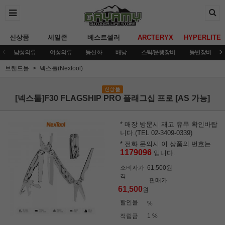
신상품
세일존
베스트셀러
ARCTERYX
HYPERLITE
남성의류
여성의류
등산화
배낭
스틱/운행장비
등반장비
브랜드몰
넥스툴(Nextool)
[넥스툴]F30 FLAGSHIP PRO 플래그십 프로 [AS 가능]
* 매장 방문시 재고 유무 확인바랍
니다.(TEL 02-3409-0339)
* 전화 문의시 이 상품의 번호는
1179096
입니다.
소비자가
61,500원
격
판매가
61,500
원
할인율
%
적립금
1 %