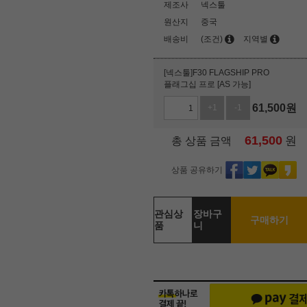
제조사
넥스툴
원산지
중국
배송비
(조건)
지역별
[넥스툴]F30 FLAGSHIP PRO
플래그십 프로 [AS 가능]
61,500
원
+1
-1
61,500
원
총 상품 금액
상품 공유하기
관심상
장바구
구매하기
품
니