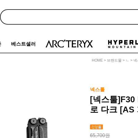
존
베스트셀러
HOME
>
브랜드몰
>
ㄴ
>
넥스
넥스툴
[넥스툴]F30
로 다크 [AS
65,700원