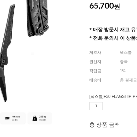
65,700
원
* 매장 방문시 재고 유무 
* 전화 문의시 이 상
제조사
넥스툴
원산지
중국
적립금
1%
배송비
총 결제금
총 상품 금액