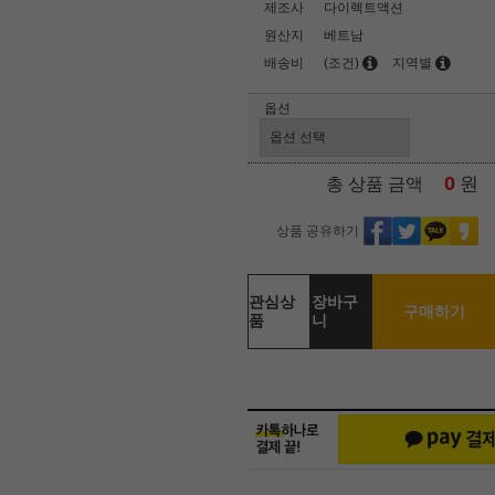
제조사
다이렉트액션
원산지
베트남
배송비
(조건)
지역별
옵션
0
원
총 상품 금액
상품 공유하기
관심상
장바구
구매하기
품
니