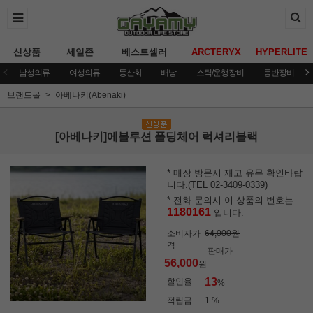
신상품
세일존
베스트셀러
ARCTERYX
HYPERLITE
남성의류
여성의류
등산화
배낭
스틱/운행장비
등반장비
브랜드몰
아베나키(Abenaki)
[아베나키]에볼루션 폴딩체어 럭셔리블랙
* 매장 방문시 재고 유무 확인바랍
니다.(TEL 02-3409-0339)
* 전화 문의시 이 상품의 번호는
1180161
입니다.
소비자가
64,000원
격
판매가
56,000
원
13
할인율
%
적립금
1 %