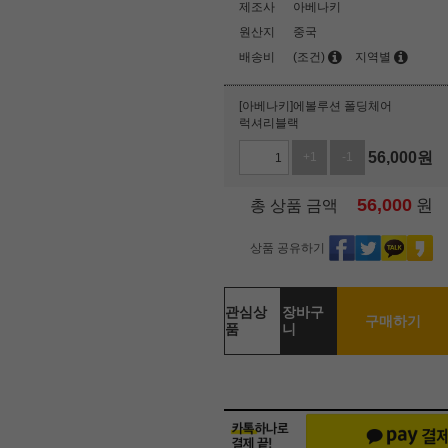
제조사
아베나키
원산지
중국
배송비
(조건)
지역별
[아베나키]에볼루션 폴딩체어
럭셔리블랙
56,000
원
+1
-1
56,000
원
총 상품 금액
상품 공유하기
관심상
장바구
구매하기
품
니