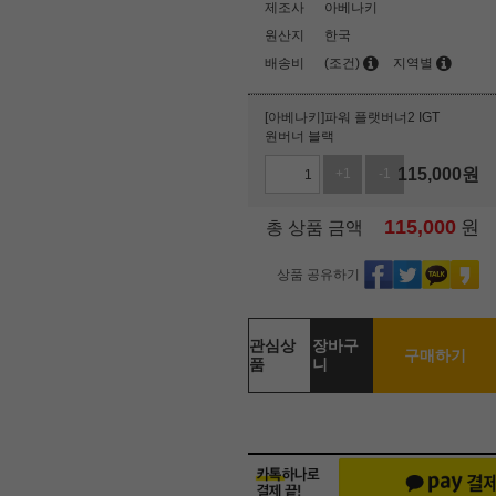
제조사
아베나키
원산지
한국
배송비
(조건)
지역별
[아베나키]파워 플랫버너2 IGT
원버너 블랙
115,000
원
+1
-1
115,000
원
총 상품 금액
상품 공유하기
관심상
장바구
구매하기
품
니