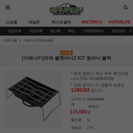
신상품
세일존
베스트셀러
ARCTERYX
HYPERLITE
남성의류
여성의류
등산화
배낭
스틱/운행장비
등반장비
브랜드몰
아베나키(Abenaki)
[아베나키]파워 플랫버너2 IGT 원버너 블랙
* 매장 방문시 재고 유무 확인바랍
니다.(TEL 02-3409-0339)
* 전화 문의시 이 상품의 번호는
1180162
입니다.
소비자가
115,000원
격
판매가
115,000
원
할인율
%
적립금
1 %