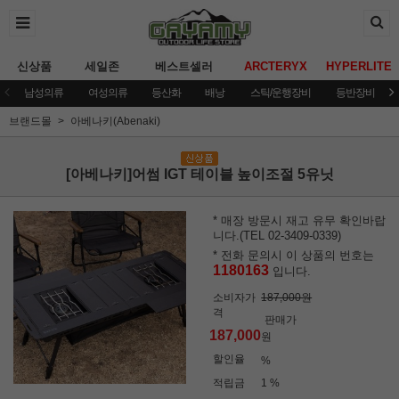
신상품
세일존
베스트셀러
ARCTERYX
HYPERLITE
남성의류
여성의류
등산화
배낭
스틱/운행장비
등반장비
브랜드몰
아베나키(Abenaki)
[아베나키]어썸 IGT 테이블 높이조절 5유닛
* 매장 방문시 재고 유무 확인바랍
니다.(TEL 02-3409-0339)
* 전화 문의시 이 상품의 번호는
1180163
입니다.
소비자가
187,000원
격
판매가
187,000
원
할인율
%
적립금
1 %