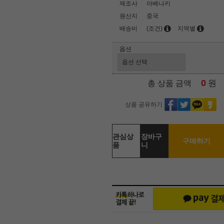
제조사
아베나키
원산지
중국
배송비
(조건)
지역별
옵션
0
원
총 상품 금액
상품 공유하기
관심상
장바구
구매하기
품
니