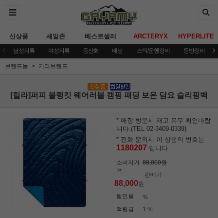
신상품
세일존
베스트셀러
ARCTERYX
HYPERLITE
남성의류
여성의류
등산화
배낭
스틱/운행장비
등반장비
브랜드몰
기타브랜드
[틸라]퍼피 블랭킷 웨어러블 캠핑 패딩 보온 담요 슬리핑백
* 매장 방문시 재고 유무 확인바랍
니다.(TEL 02-3409-0339)
* 전화 문의시 이 상품의 번호는
1180207
입니다.
소비자가
88,000원
격
판매가
88,000
원
할인율
%
적립금
1 %