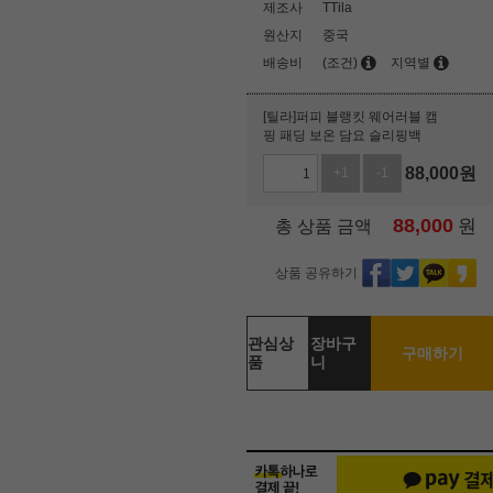
제조사
TTila
원산지
중국
배송비
(조건)
지역별
[틸라]퍼피 블랭킷 웨어러블 캠
핑 패딩 보온 담요 슬리핑백
88,000
원
+1
-1
88,000
원
총 상품 금액
상품 공유하기
관심상
장바구
구매하기
품
니