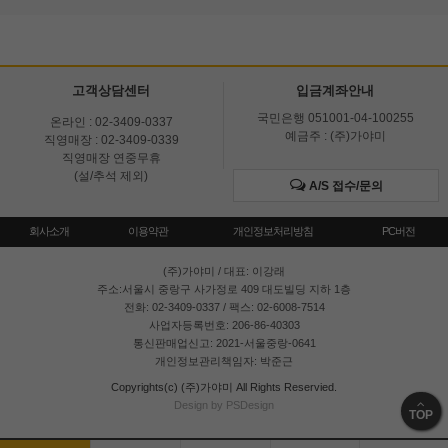
고객상담센터
입금계좌안내
국민은행 051001-04-100255
온라인 : 02-3409-0337
예금주 : (주)가야미
직영매장 : 02-3409-0339
직영매장 연중무휴
(설/추석 제외)
A/S 접수/문의
회사소개
이용약관
개인정보처리방침
PC버전
(주)가야미
/ 대표: 이강래
주소:서울시 중랑구 사가정로 409 대도빌딩 지하 1층
전화: 02-3409-0337 / 팩스: 02-6008-7514
사업자등록번호: 206-86-40303
통신판매업신고: 2021-서울중랑-0641
개인정보관리책임자: 박준근
Copyrights(c) (주)가야미 All Rights Reservied.
Design by PSDesign
TOP