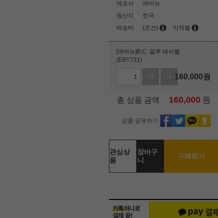
제조사
에버뉴
원산지
한국
배송비
(조건)
지역별
[에버뉴]B.C. 알루 테이블
(EBY731)
160,000
원
+1
-1
160,000
원
총 상품 금액
상품 공유하기
관심상
장바구
구매하기
품
니