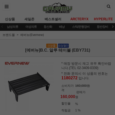
신상품
세일존
베스트셀러
ARCTERYX
HYPERLITE
남성의류
여성의류
등산화
배낭
스틱/운행장비
등반장비
브랜드몰
에버뉴(Evernew)
[에버뉴]B.C. 알루 테이블 (EBY731)
* 매장 방문시 재고 유무 확인바랍
니다.(TEL 02-3409-0339)
* 전화 문의시 이 상품의 번호는
1180272
입니다.
소비자가
160,000원
격
판매가
160,000
원
할인율
%
적립금
1 %