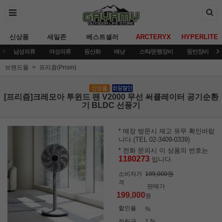
신상품
세일존
베스트셀러
ARCTERYX
HYPERLITE
남성의류
여성의류
등산화
배낭
스틱/운행장비
등반장비
브랜드몰
프리즘(Prism)
[프리즘]크레모아 투윈드 팬 V2000 무선 써큘레이터 공기순환
기 BLDC 선풍기
* 매장 방문시 재고 유무 확인바랍
니다.(TEL 02-3409-0339)
* 전화 문의시 이 상품의 번호는
1180273
입니다.
소비자가
199,000원
격
판매가
199,000
원
할인율
%
적립금
1 %