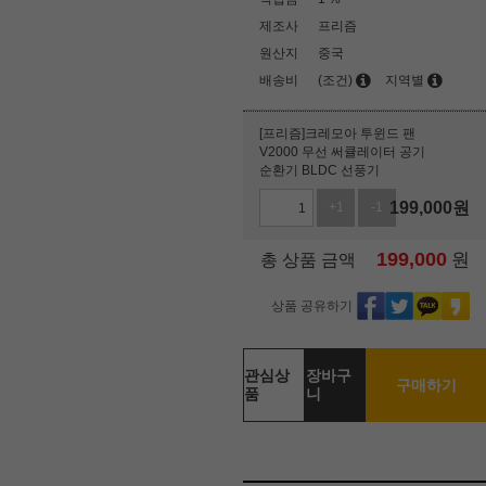
제조사
프리즘
원산지
중국
배송비
(조건)
지역별
[프리즘]크레모아 투윈드 팬
V2000 무선 써큘레이터 공기
순환기 BLDC 선풍기
199,000
원
+1
-1
199,000
원
총 상품 금액
상품 공유하기
관심상
장바구
구매하기
품
니