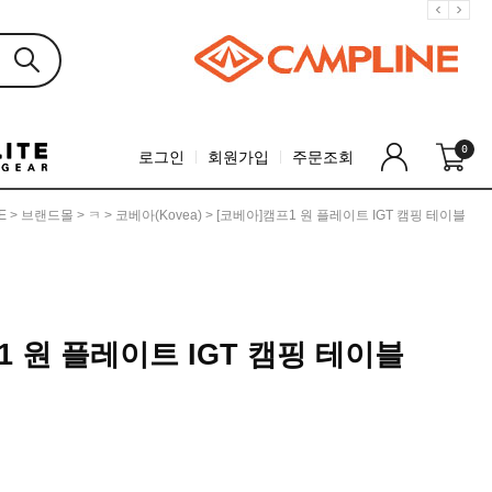
0
로그인
회원가입
주문조회
E
>
브랜드몰
>
ㅋ
>
코베아(Kovea)
> [코베아]캠프1 원 플레이트 IGT 캠핑 테이블
1 원 플레이트 IGT 캠핑 테이블