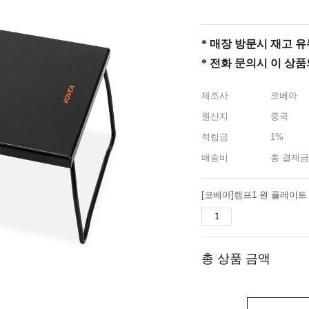
* 매장 방문시 재고 유무 
* 전화 문의시 이 상
제조사
코베아
원산지
중국
적립금
1%
배송비
총 결제금
총 상품 금액