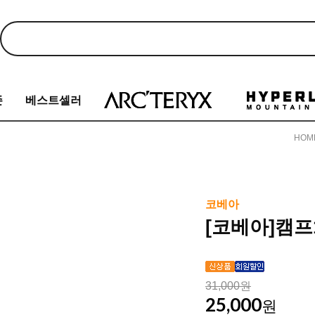
존
베스트셀러
HOM
코베아
[코베아]캠프
31,000원
25,000
원