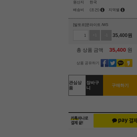
원산지
한국
배송비
(조건)
지역별
[발토르]문라이트 /WS
35,400
원
+1
-1
35,400
원
총 상품 금액
상품 공유하기
관심상
장바구
구매하기
품
니