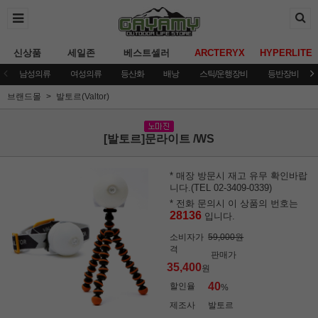
신상품
세일존
베스트셀러
ARCTERYX
HYPERLITE
남성의류
여성의류
등산화
배낭
스틱/운행장비
등반장비
브랜드몰
발토르(Valtor)
[발토르]문라이트 /WS
* 매장 방문시 재고 유무 확인바랍
니다.(TEL 02-3409-0339)
* 전화 문의시 이 상품의 번호는
28136
입니다.
소비자가
59,000원
격
판매가
35,400
원
40
할인율
%
제조사
발토르