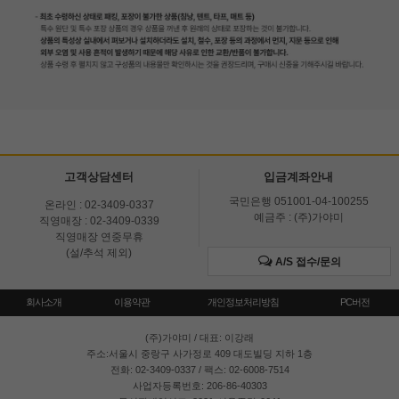
고객상담센터
입금계좌안내
국민은행 051001-04-100255
온라인 : 02-3409-0337
예금주 : (주)가야미
직영매장 : 02-3409-0339
직영매장 연중무휴
(설/추석 제외)
A/S 접수/문의
회사소개
이용약관
개인정보처리방침
PC버전
(주)가야미
/ 대표: 이강래
주소:서울시 중랑구 사가정로 409 대도빌딩 지하 1층
전화: 02-3409-0337 / 팩스: 02-6008-7514
사업자등록번호: 206-86-40303