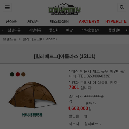
신상품
세일존
베스트셀러
ARCTERYX
HYPERLITE
남성의류
여성의류
등산화
배낭
스틱/운행장비
등반장비
브랜드몰
힐레베르그(Hilleberg)
[힐레베르그]아틀라스 (15111)
* 매장 방문시 재고 유무 확인바랍
니다.(TEL 02-3409-0339)
* 전화 문의시 이 상품의 번호는
7801
입니다.
소비자가
4,663,000원
격
판매가
4,663,000
원
할인율
%
제조사
힐레베르그