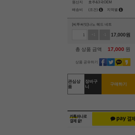
원산지
호주&3국OEM
배송비
(조건)
지역별
[씨투써밋]나노 헤드 네트
17,000
원
+1
-1
17,000
원
총 상품 금액
상품 공유하기
관심상
장바구
구매하기
품
니