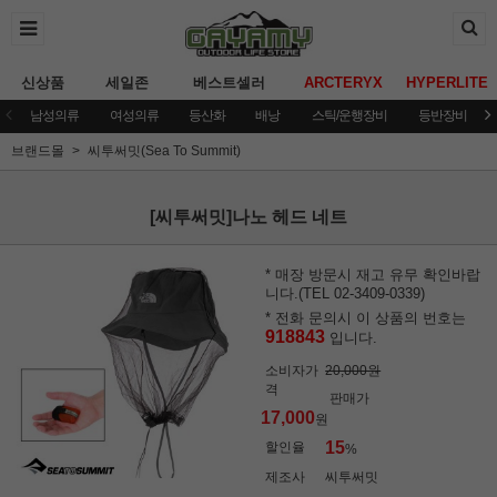
신상품
세일존
베스트셀러
ARCTERYX
HYPERLITE
남성의류
여성의류
등산화
배낭
스틱/운행장비
등반장비
브랜드몰
씨투써밋(Sea To Summit)
[씨투써밋]나노 헤드 네트
* 매장 방문시 재고 유무 확인바랍
니다.(TEL 02-3409-0339)
* 전화 문의시 이 상품의 번호는
918843
입니다.
소비자가
20,000원
격
판매가
17,000
원
15
할인율
%
제조사
씨투써밋