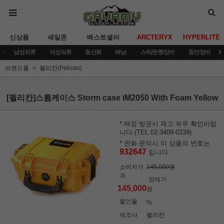
신상품
세일존
베스트셀러
ARCTERYX
HYPERLITE
남성의류
여성의류
등산화
배낭
스틱/운행장비
등반장비
브랜드몰
펠리칸(Pelican)
[펠리칸]스톰케이스 Storm case iM2050 With Foam Yellow
* 매장 방문시 재고 유무 확인바랍
니다.(TEL 02-3409-0339)
* 전화 문의시 이 상품의 번호는
932647
입니다.
소비자가
145,000원
격
판매가
145,000
원
할인율
%
제조사
펠리칸