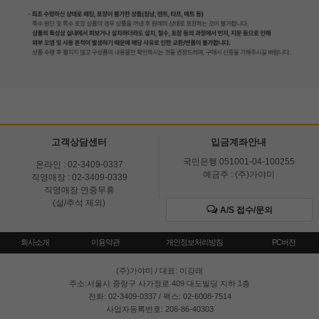
고객상담센터
입금계좌안내
국민은행 051001-04-100255
온라인 : 02-3409-0337
예금주 : (주)가야미
직영매장 : 02-3409-0339
직영매장 연중무휴
(설/추석 제외)
A/S 접수/문의
회사소개
이용약관
개인정보처리방침
PC버전
(주)가야미
/ 대표: 이강래
주소:서울시 중랑구 사가정로 409 대도빌딩 지하 1층
전화: 02-3409-0337 / 팩스: 02-6008-7514
사업자등록번호: 206-86-40303