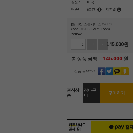
원산지
미국
배송비
(조건)
지역별
[펠리칸]스톰케이스 Storm
case iM2050 With Foam
Yellow
145,000
원
+1
-1
145,000
원
총 상품 금액
상품 공유하기
관심상
장바구
구매하기
품
니